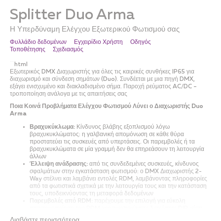
Splitter Duo Arma
Η Υπερδύναμη Ελέγχου Εξωτερικού Φωτισμού σας
Φυλλάδιο δεδομένων
Εγχειρίδιο Χρήστη
Οδηγός
Τοποθέτησης
Σχεδιασμός
```html
Εξωτερικός DMX Διαχωριστής για όλες τις καιρικές συνθήκες IP65 για
διαχωρισμό και σύνδεση σημάτων (Duo). Συνδέεται με μια πηγή DMX,
εξάγει ενισχυμένο και διακλαδισμένο σήμα. Παροχή ρεύματος AC/DC –
τροποποίηση ανάλογα με τις απαιτήσεις σας
Ποια Κοινά Προβλήματα Ελέγχου Φωτισμού Λύνει ο Διαχωριστής Duo
Arma
Βραχυκύκλωμα:
Κίνδυνος βλάβης εξοπλισμού λόγω
βραχυκυκλώματος: η γαλβανική απομόνωση σε κάθε θύρα
προστατεύει τις συσκευές από υπερτάσεις. Οι παρεμβολές ή τα
βραχυκυκλώματα σε μία γραμμή δεν θα επηρεάσουν τη λειτουργία
άλλων
Έλλειψη ανάδρασης:
από τις συνδεδεμένες συσκευές, κίνδυνος
σφαλμάτων στην εγκατάσταση φωτισμού: ο DMX Διαχωριστής 2-
Way στέλνει και λαμβάνει εντολές RDM, λαμβάνοντας πληροφορίες
από τα φωτιστικά σχετικά με την λειτουργία τους και την κατάσταση
τους, υποδεικνύοντας τη μεταφορά δεδομένων
Παρεμβολές από RDM:
παρέχουμε την επιλογή για εύκολη
απενεργοποίηση του RDM χρησιμοποιώντας διακόπτες DIP μέσα
στη θήκη, έτσι ώστε τα μη συμβατά φωτιστικά να λειτουργούν σωστά
Διαβάστε περισσότερα