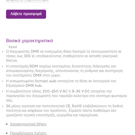
Διαφορετική παροχή ρεύματος ή έλλειψη πρόσβασης στο ρεύμα:
η τροποποίηση DC επιτρέπει την τροφοδοσία του Εξωτερικού
Διαχωριστή από μπαταρία, καθιστώντας τον διαχωρισμό του
Λάβετε προσφορά
σήματος DMX ανεξάρτητο από μια πρίζα
Σύνθετη ρύθμιση συσκευών:
ο Διαχωριστής Duo Arma ρυθμίζεται
χρησιμοποιώντας διακόπτες DIP εγκατεστημένους στη συσκευή
Περιβάλλοντα και Συνθήκες Εφαρμογής
Βασικά χαρακτηριστικά
Αρχιτεκτονικά και αστικά έργα φωτισμού
Θεματικά πάρκα, μουσεία, ιστορικά μνημεία
```html
Περιοδικές και ενοικιαζόμενες παραστάσεις (για υπαίθριες
Ο διαχωριστής DMX σε ενισχυμένη θήκη διατηρεί τη λειτουργικότητα σε
εκδηλώσεις, ωστόσο, ο Arma μπορεί επίσης να χρησιμοποιηθεί σε
τάσεις έως 305 V, υποδεικνύοντας σταθερότητα σε ασταθή ηλεκτρικά
καλυμμένες περιοχές DMX διαχωριστή)
δίκτυα;
Σενάρια Εφαρμογών
Η υποστήριξη RDM παρέχει εκτεταμένες δυνατότητες διάγνωσης και
απομακρυσμένης διαχείρισης, απλοποιώντας τη ρύθμιση και συντήρηση
Φωτισμός προσόψεων κτιρίων με ξεχωριστό έλεγχο DMX κόσμων
του συστήματος DMX στον χώρο;
Δικτυωμένη εγκατάσταση DMX σε πάρκα και τοπία με μεγάλες
Η ενσωματωμένη διεπαφή web επιταχύνει τη θέση σε λειτουργία του
διαδρομές καλωδίων
Εξωτερικού DMX hub;
Φωτισμός γεφυρών και αντικειμένων αστικής υποδομής σε σκληρές
Η συμβατότητα τάσης 100-250 V AC ή 9-36 V DC επιτρέπει την
καιρικές συνθήκες
παραγγελία του διαχωριστή που ταιριάζει καλύτερα στο σύστημα φωτισμού
Φεστιβάλ και εκδηλώσεις δρόμου
σας;
Εγκαταστάσεις Τέχνης Δρόμου
36 μήνες εγγύηση και πιστοποιητικά CE, RoHS επιβεβαιώνουν τη διεθνή
ποιότητα και ασφάλεια του προϊόντος. Είμαστε πάντα διαθέσιμοι εάν
```
χρειάζεστε τεχνική υποστήριξη, εγχειρίδια και τεκμηρίωση.
Χαρακτηριστικά Θήκης
Παραδείγματα Χρήσης