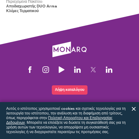
Περιεχόμενα Πακέτου
:
Αποδιαχωριστής DUO Arma
Κλέμες Τερματικού
Λήψη καταλόγου
Αυτός ο ιστότοπος χρησιμοποιεί cookies και σχετικές τεχνολογίες για τη
λειτουργία του ιστότοπου, την ανάλυση και τη διαφήμιση από τρίτους,
Αυτός ο ιστότοπος είναι μέρος του ψηφιακού οικοσυστήματος Sundrax
όπως περιγράφεται στην
Πολιτική Απορρήτου και Επεξεργασίας
Δεδομένων
.
Μπορείτε να επιλέξετε να δώσετε τη συγκατάθεσή σας για τη
χρήση αυτών των τεχνολογιών, να απορρίψετε μη ουσιαστικές
τεχνολογίες ή να διαχειριστείτε περαιτέρω τις προτιμήσεις σας.