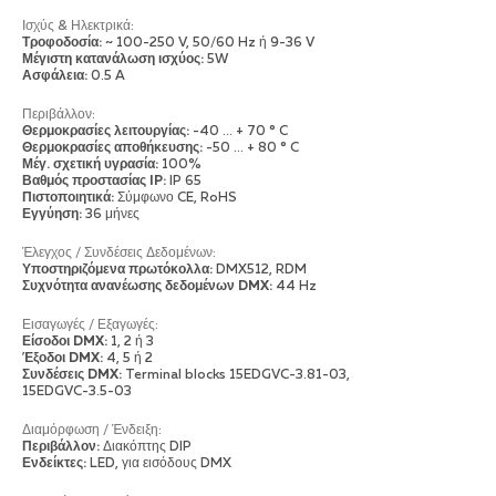
Ισχύς & Ηλεκτρικά
:
Τροφοδοσία:
~ 100-250 V, 50/60 Hz ή 9-36 V
Μέγιστη κατανάλωση ισχύος:
5W
Ασφάλεια:
0.5 A
Περιβάλλον
:
Θερμοκρασίες λειτουργίας:
-40 ... + 70 ° C
Θερμοκρασίες αποθήκευσης:
-50 ... + 80 ° C
Μέγ. σχετική υγρασία:
100%
Βαθμός προστασίας IP:
IP 65
Πιστοποιητικά:
Σύμφωνο CE, RoHS
Εγγύηση:
36 μήνες
Έλεγχος / Συνδέσεις Δεδομένων
:
Υποστηριζόμενα πρωτόκολλα:
DMX512, RDM
Συχνότητα ανανέωσης δεδομένων DMX:
44 Hz
Εισαγωγές / Εξαγωγές
:
Είσοδοι DMX:
1, 2 ή 3
Έξοδοι DMX:
4, 5 ή 2
Συνδέσεις DMX:
Terminal blocks 15EDGVC-3.81-03,
15EDGVC-3.5-03
Διαμόρφωση / Ένδειξη
:
Περιβάλλον:
Διακόπτης DIP
Ενδείκτες:
LED, για εισόδους DMX