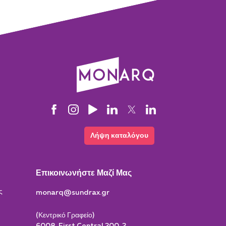
Λήψη καταλόγου
Επικοινωνήστε Μαζί Μας
ς
monarq@sundrax.gr
(Κεντρικό Γραφείο)