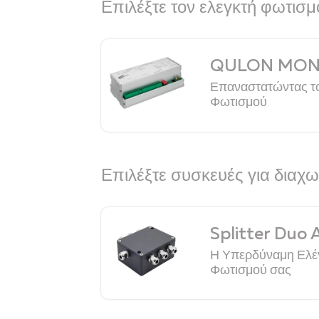
Επιλέξτε τον ελεγκτή φωτισ
QULON MO
Επαναστατώντας τ
Φωτισμού
Επιλέξτε συσκευές για διαχ
Splitter Duo
Η Υπερδύναμη Ελέ
Φωτισμού σας