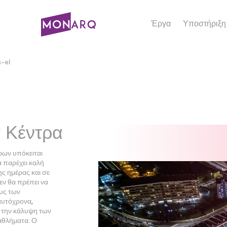
Έργα
Υποστήριξη
-el
 Κέντρα
ρων υπόκειται
α παρέχει καλή
ς ημέρας και σε
εν θα πρέπει να
υς των
αυτόχρονα,
α την κάλυψη των
αθλήματα. Ο