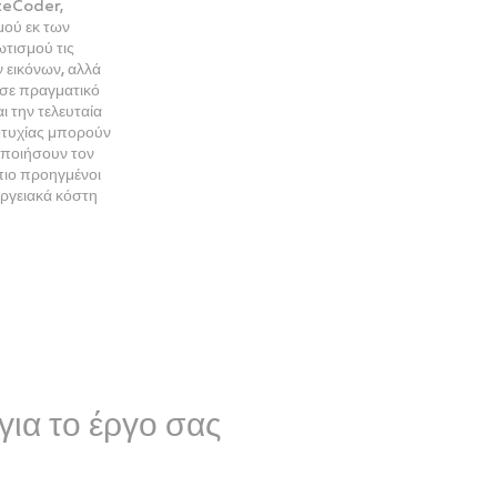
iteCoder,
μού εκ των
τισμού τις
 εικόνων, αλλά
σε πραγματικό
ι την τελευταία
οτυχίας μπορούν
οποιήσουν τον
πιο προηγμένοι
εργειακά κόστη
ια το έργο σας