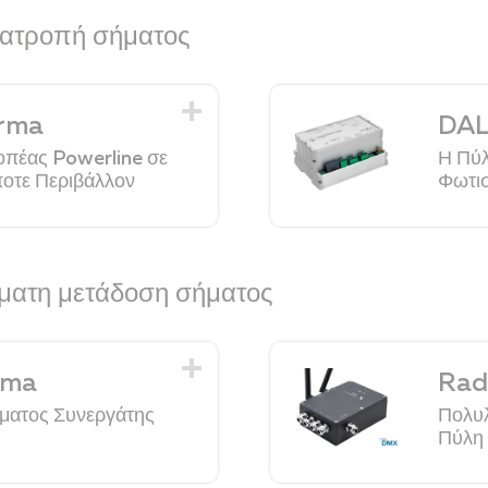
ετατροπή σήματος
rma
DAL
οπέας Powerline σε
Η Πύλ
οτε Περιβάλλον
Φωτι
ματη μετάδοση σήματος
rma
Rad
ματος Συνεργάτης
Πολυλ
Πύλη