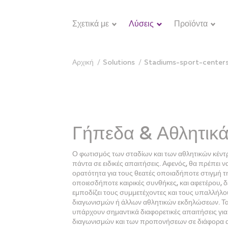
Σχετικά με
Λύσεις
Προϊόντα
Αρχική
solutions
stadiums-sport-centers
Γήπεδα & Αθλητικά
Ο φωτισμός των σταδίων και των αθλητικών κέντ
πάντα σε ειδικές απαιτήσεις. Αφενός, θα πρέπει ν
ορατότητα για τους θεατές οποιαδήποτε στιγμή τη
οποιεσδήποτε καιρικές συνθήκες, και αφετέρου, δ
εμποδίζει τους συμμετέχοντες και τους υπαλλήλο
διαγωνισμών ή άλλων αθλητικών εκδηλώσεων. Τ
υπάρχουν σημαντικά διαφορετικές απαιτήσεις γι
διαγωνισμών και των προπονήσεων σε διάφορα 