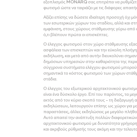
εξοπλισμός MONARQ σας επιτρέπει να ρυθμίζετε 
φωτισμό ώστε να ταιριάζει με τις διάφορες απαιτή
Αξίζει επίσης να δώσετε ιδιαίτερη προσοχή όχι μ
των εσωτερικών χώρων του σταδίου, αλλά και στη
εμφάνιση, στους χώρους στάθμευσης γύρω από αυ
ό,τι βλέπουν πρώτα οι επισκέπτες.
Ο έλεγχος φωτισμού στον χώρο στάθμευσης εξασ
ασφάλεια των επισκεπτών και την εύκολη πλοήγη
εκδήλωση, και μετά από αυτήν διευκολύνει σημαν
δημόσιων υπηρεσιών στην καθαριότητα της περιο
σύγχρονα συστήματα ελέγχου φωτισμού μπορού
σημαντικά το κόστος φωτισμού των χώρων στάθ
στάδια.
Ο έλεγχος του εξωτερικού αρχιτεκτονικού φωτισμ
είναι ένα δύσκολο έργο. Επί του παρόντος, τα μεγ
εκτός από τον κύριο σκοπό τους - τη διεξαγωγή 
εκδηλώσεων, λειτουργούν επίσης ως χώροι για μ
παραστάσεις, άλλες εκδηλώσεις με μεγάλο πλήθο
Αυτό απαιτεί την ανάπτυξη πολλών διαφορετικώ
αρχιτεκτονικού φωτισμού με δυνατότητα γρήγορη
και ακριβούς ρύθμισής τους ακόμη και την τελευτα