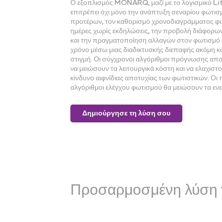
Ο εξοπλισμός MONARQ, μαζί με το λογισμικό L
επιτρέπει όχι μόνο την ανάπτυξη σεναρίου φωτισ
προτέρων, τον καθορισμό χρονοδιαγράμματος φω
ημέρες χωρίς εκδηλώσεις, την προβολή διάφορων
και την πραγματοποίηση αλλαγών στον φωτισμό 
χρόνο μέσω μιας διαδικτυακής διεπαφής ακόμη κα
στιγμή. Οι σύγχρονοι αλγόριθμοι πρόγνωσης απ
να μειώσουν τα λειτουργικά κόστη και να ελαχιστ
κίνδυνο αιφνίδιας αποτυχίας των φωτιστικών. Οι 
αλγόριθμοι ελέγχου φωτισμού θα μειώσουν τα εν
Δημιούργησε τη λύση σου
Προσαρμοσμένη λύση γ