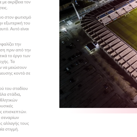
με ακρίβεια τον
σεις.
όνο στον φωτισμό
ν εξωτερική του
τό. Αυτό είναι
φαλίζει την
ση πριν από την
τικά το έργο των
χής. Τα
ν να μειώσουν
μευσης κοντά σε
ού του σταδίου
άλα στάδια,
αθλητικών
ουσικές
ς επισκεπτών.
ν σεναρίων
ς αλλαγής τους
ία στιγμή.