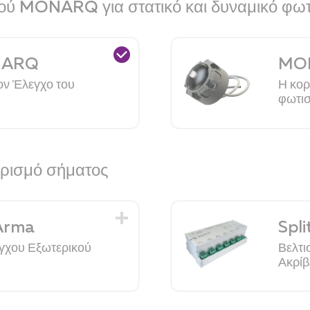
μού MONARQ για στατικό και δυναμικό φω
NARQ
MON
ον Έλεγχο του
Η κορ
φωτι
ωρισμό σήματος
 Arma
Spli
γχου Εξωτερικού
Βελτι
Ακρίβ